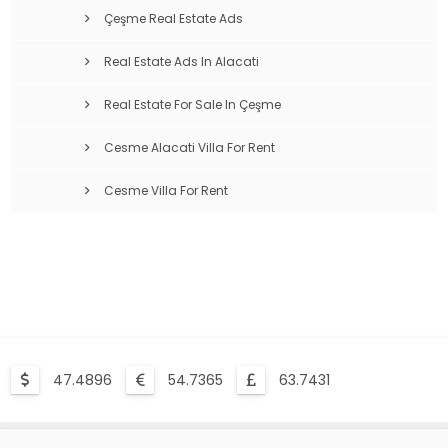
Çeşme Real Estate Ads
Real Estate Ads In Alacati
Real Estate For Sale In Çeşme
Cesme Alacati Villa For Rent
Cesme Villa For Rent
47.4896
54.7365
63.7431