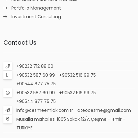
Portfolio Management
Investment Consulting
Contact Us
+90232 712 88 00
+90532 587 60 99
+90532 516 99 75
+90544 877 75 75
+90532 587 60 99
+90532 516 99 75
+90544 877 75 75
info@cesmeemlak.com.tr
ateocesme@gmail.com
Musalla mahallesi 1065 Sokak 12/A Çeşme - İzmir -
TÜRKİYE