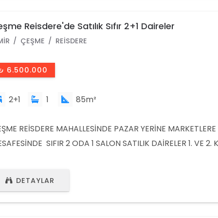
T
şme Reisdere'de Satılık Sıfır 2+1 Daireler
MIR
ÇEŞME
REISDERE
₺ 6.500.000
2+1
1
85m²
ŞME REİSDERE MAHALLESİNDE PAZAR YERİNE MARKETLERE
SAFESİNDE SIFIR 2 ODA 1 SALON SATILIK DAİRELER 1. VE 2.
NUMLARA VE PLANLARI FARKLI OLMAK ÜZERE 4 ADET DAİ
VCUTTUR. FİYATLARI KONUMLARINA GÖRE FARKLILIK GÖS
DETAYLAR
200.000 TL-6.000.000 TL ARASI DEĞİŞMEKTEDİR. DETAYLI Bİ
NDEVU İÇİN LÜTFEN ARAYINIZ. ÇEŞME ATİLLA EMLAK