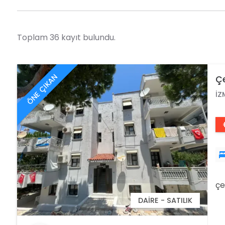
Toplam 36 kayıt bulundu.
ÖNE ÇIKAN
Çe
İZ
çe
DAIRE - SATILIK