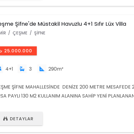
şme Şifne'de Müstakil Havuzlu 4+1 Sıfır Lüx Villa
MIR
ÇEŞME
ŞIFNE
₺ 25.000.000
4+1
3
290m²
ŞME ŞİFNE MAHALLESİNDE DENİZE 200 METRE MESAFEDE 
SA PAYLI 130 M2 KULLANIM ALANINA SAHİP YENİ PLANLANA
OJESİNE 50 METRE MESAFEDE ALT KATTA : SALON,MUTFAK,
A,GENEL BANYO ​ ÜST KATTA : 3 ODA, 1 GENEL BANYO , EBE
DETAYLAR
NYOSU OTOMATİK PANJUR SİSTEMİ ISIYA DAYANIKLI DOĞ
RDEN ISITMA ŞÖMİNE KLİMA ANKASTRE MUTFAK ÇAMAŞIR