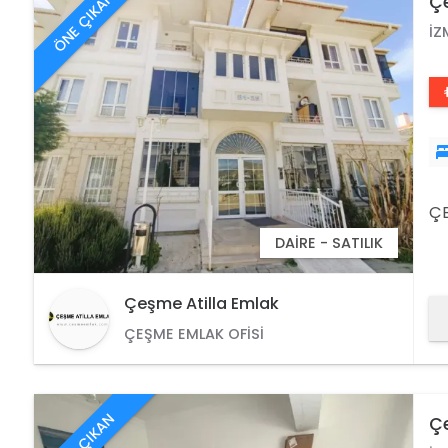
ÖNE ÇIKAN
Çe
İZ
ÇE
DAIRE - SATILIK
Çeşme Atilla Emlak
ÇEŞME EMLAK OFISI
ÖNE ÇIKAN
Çe