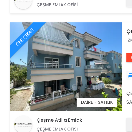
ÇEŞME EMLAK OFISI
ÖNE ÇIKAN
Çe
İZ
ÇE
SA
DAIRE - SATILIK
OK
DA
Çeşme Atilla Emlak
AR
ÇEŞME EMLAK OFISI