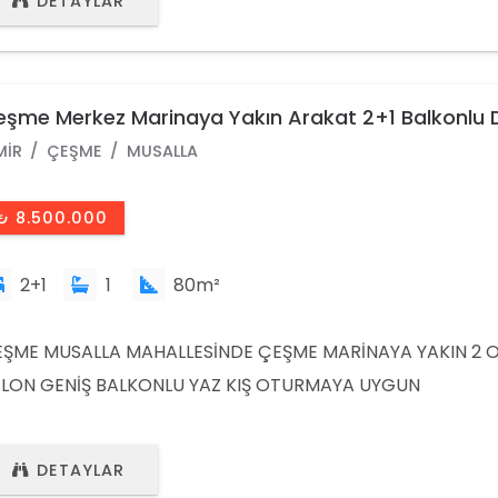
DETAYLAR
şme Merkez Marinaya Yakın Arakat 2+1 Balkonlu 
MIR
ÇEŞME
MUSALLA
₺ 8.500.000
2+1
1
80m²
ŞME MUSALLA MAHALLESİNDE ÇEŞME MARİNAYA YAKIN 2 O
LON GENİŞ BALKONLU YAZ KIŞ OTURMAYA UYGUN
ULLARA,ALIŞVERİŞ YERLERİNE,OTOGARA YAKIN KONUMDA
İRE KREDİYE UYGUN DETAYLI BİLGİ VE RANDEVU İÇİN LÜTF
DETAYLAR
AYINIZ. ÇEŞME ATİLLA EMLAK