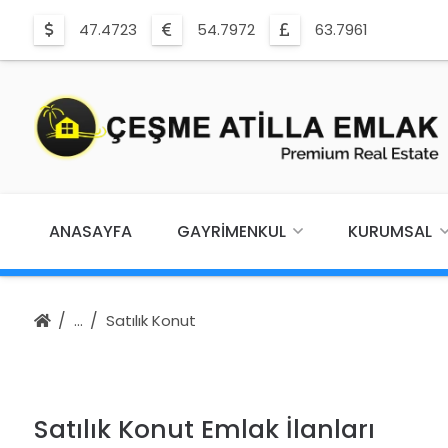
47.4723
54.7972
63.7961
ANASAYFA
GAYRIMENKUL
KURUMSAL
Satılık Konut
Satılık Konut Emlak İlanları