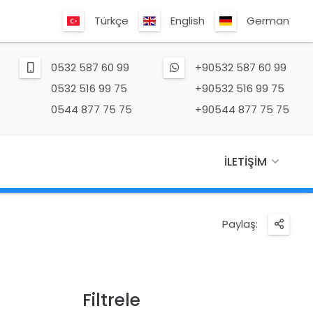
Türkçe
English
German
0532 587 60 99
+90532 587 60 99
0532 516 99 75
+90532 516 99 75
0544 877 75 75
+90544 877 75 75
İLETIŞIM
Paylaş:
Filtrele