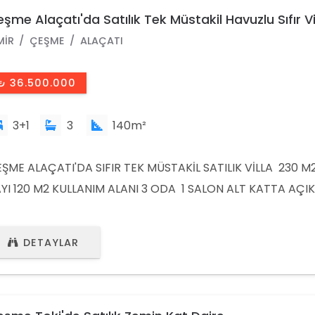
şme Alaçatı'da Satılık Tek Müstakil Havuzlu Sıfır Vi
MIR
ÇEŞME
ALAÇATI
₺ 36.500.000
3+1
3
140m²
ŞME ALAÇATI'DA SIFIR TEK MÜSTAKİL SATILIK VİLLA 230 M
YI 120 M2 KULLANIM ALANI 3 ODA 1 SALON ALT KATTA AÇIK
TFAKLI SALON,WC ÜST KATTA EVEBEYN BANYOLU GENİŞ 3
LUNMAKTADIR. MÜSTAKİL HAVUZLU OLUP BAHÇESİNDE ÖZ
DETAYLAR
VUZ BAŞI ALANI VARDIR. ALAÇATI ÇARŞIYA VE KÖYİÇİNE 5 
RÜME MESAFESİNDEDİR. DETAYLI BİLGİ İÇİN LÜTFEN ARAYINI