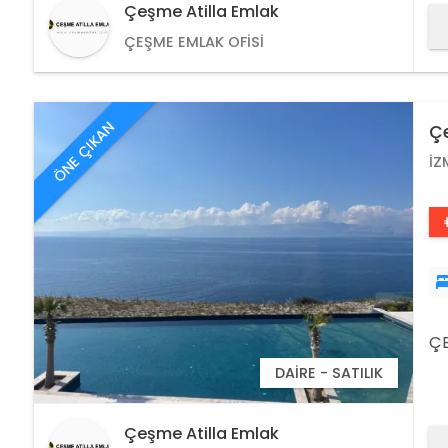
Çeşme Atilla Emlak
ÇEŞME EMLAK OFISI
ÖNE ÇIKAN
Çe
Da
İZ
ÇE
DAIRE - SATILIK
Çeşme Atilla Emlak