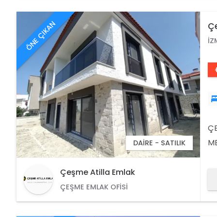
O
ÖNE ÇIKAN
Çe
İZ
ÇE
ME
DAIRE - SATILIK
KO
ME
Çeşme Atilla Emlak
4.
ÇEŞME EMLAK OFISI
RA