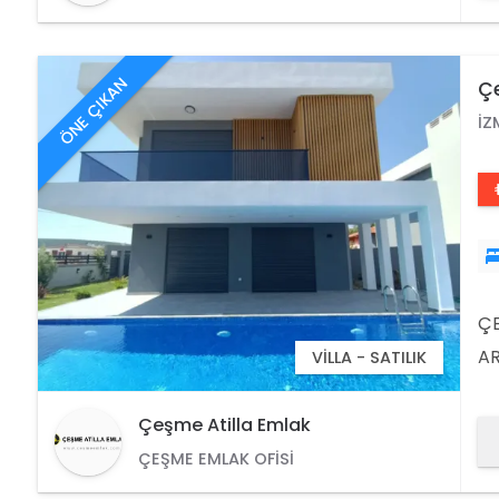
ÖNE ÇIKAN
Çe
İZ
ÇE
AR
VILLA - SATILIK
PR
OD
Çeşme Atilla Emlak
BA
ÇEŞME EMLAK OFISI
YE