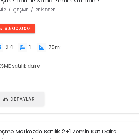
şme Toki'de Satılık Zemin Kat Daire
MIR
ÇEŞME
REISDERE
₺ 6.500.000
2+1
1
75m²
ŞME satılık daire
DETAYLAR
şme Merkezde Satılık 2+1 Zemin Kat Daire