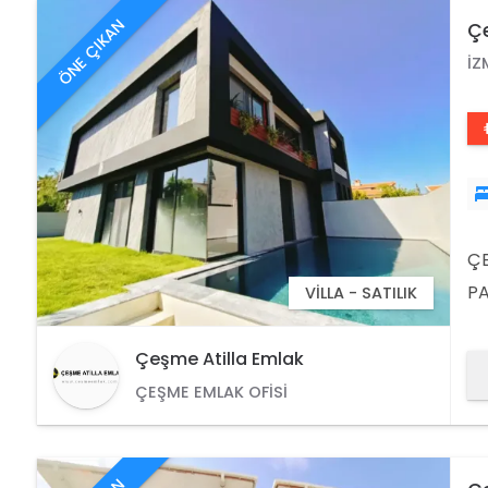
ÖNE ÇIKAN
Çe
İZ
ÇE
PA
VILLA - SATILIK
MU
BU
Çeşme Atilla Emlak
HA
ÇEŞME EMLAK OFISI
YÜ