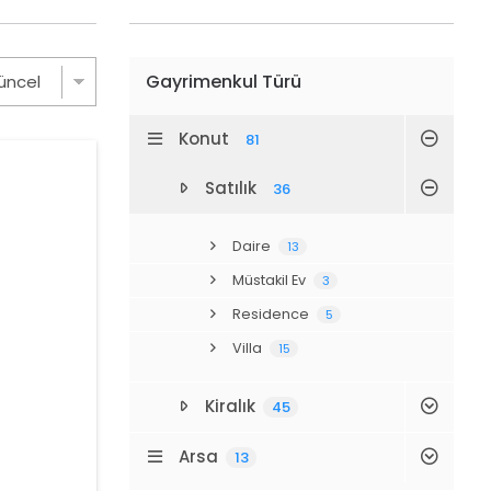
Gayrimenkul Türü
Konut
81
Satılık
36
Daire
13
Müstakil Ev
3
Residence
5
Villa
15
Kiralık
45
Arsa
13