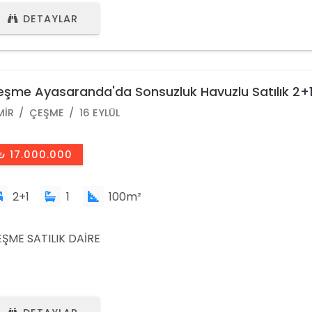
DETAYLAR
şme Ayasaranda'da Sonsuzluk Havuzlu Satılık 2+1
ire
MIR
ÇEŞME
16 EYLÜL
₺ 17.000.000
2+1
1
100m²
ŞME SATILIK DAİRE