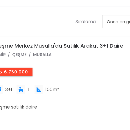
Sıralama:
şme Merkez Musalla'da Satılık Arakat 3+1 Daire
MIR
ÇEŞME
MUSALLA
₺ 6.750.000
3+1
1
100m²
şme satılık daire