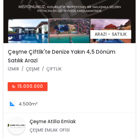
ARAZI - SATILIK
Çeşme Çiftlik'te Denize Yakın 4,5 Dönüm
Satılık Arazi
İZMIR
ÇEŞME
ÇIFTLIK
₺ 15.000.000
4.500m²
Çeşme Atilla Emlak
ÇEŞME EMLAK OFISI