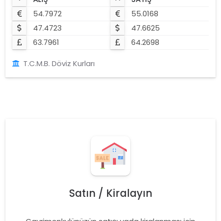
54.7972
55.0168
47.4723
47.6625
63.7961
64.2698
T.C.M.B. Döviz Kurları
Satın / Kiralayın