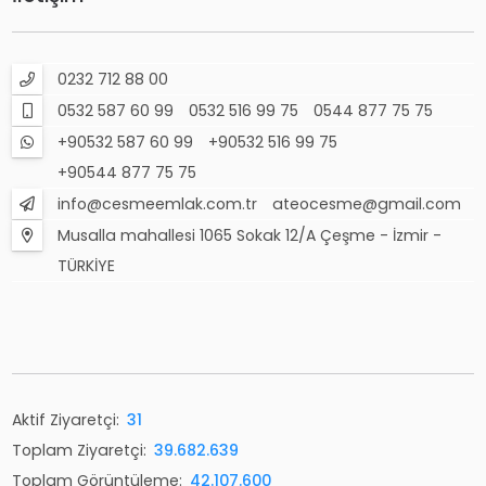
0232 712 88 00
0532 587 60 99
0532 516 99 75
0544 877 75 75
+90532 587 60 99
+90532 516 99 75
+90544 877 75 75
info@cesmeemlak.com.tr
ateocesme@gmail.com
Musalla mahallesi 1065 Sokak 12/A Çeşme - İzmir -
TÜRKİYE
Aktif Ziyaretçi:
31
Toplam Ziyaretçi:
39.682.639
Toplam Görüntüleme:
42.107.600