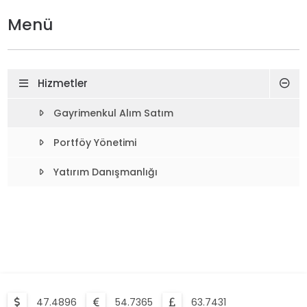
Menü
Hizmetler
Gayrimenkul Alım Satım
Portföy Yönetimi
Yatırım Danışmanlığı
47.4896
54.7365
63.7431