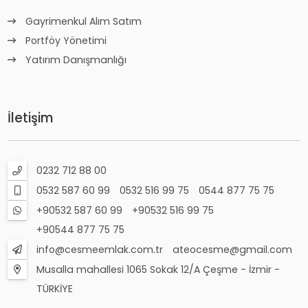
Gayrimenkul Alım Satım
Portföy Yönetimi
Yatırım Danışmanlığı
İletişim
0232 712 88 00
0532 587 60 99
0532 516 99 75
0544 877 75 75
+90532 587 60 99
+90532 516 99 75
+90544 877 75 75
info@cesmeemlak.com.tr
ateocesme@gmail.com
Musalla mahallesi 1065 Sokak 12/A Çeşme - İzmir -
TÜRKİYE