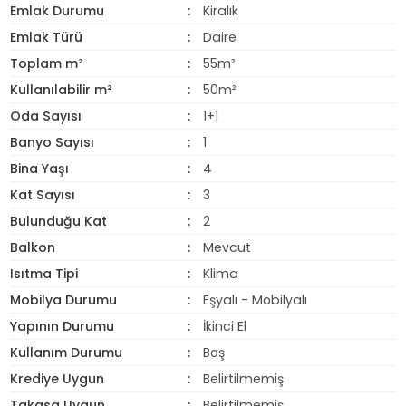
Emlak Durumu
Kiralık
Emlak Türü
Daire
Toplam m²
55m²
Kullanılabilir m²
50m²
Oda Sayısı
1+1
Banyo Sayısı
1
Bina Yaşı
4
Kat Sayısı
3
Bulunduğu Kat
2
Balkon
Mevcut
Isıtma Tipi
Klima
Mobilya Durumu
Eşyalı - Mobilyalı
Yapının Durumu
İkinci El
Kullanım Durumu
Boş
Krediye Uygun
Belirtilmemiş
Takasa Uygun
Belirtilmemiş