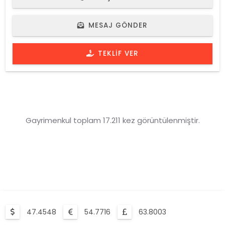
MESAJ GÖNDER
TEKLIF VER
Gayrimenkul toplam 17.211 kez görüntülenmiştir.
47.4548
54.7716
63.8003