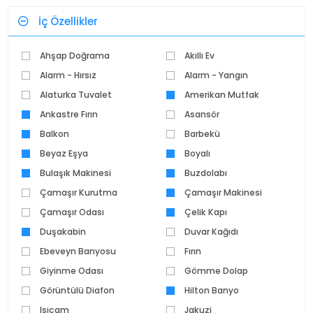
İç Özellikler
Ahşap Doğrama
Akıllı Ev
Alarm - Hırsız
Alarm - Yangın
Alaturka Tuvalet
Amerikan Mutfak
Ankastre Fırın
Asansör
Balkon
Barbekü
Beyaz Eşya
Boyalı
Bulaşık Makinesi
Buzdolabı
Çamaşır Kurutma
Çamaşır Makinesi
Makinesi
Çamaşır Odası
Çelik Kapı
Duşakabin
Duvar Kağıdı
Ebeveyn Banyosu
Fırın
Giyinme Odası
Gömme Dolap
Görüntülü Diafon
Hilton Banyo
Isıcam
Jakuzi