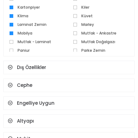
Kartonpiyer
Kiler
Klima
Küvet
Laminat Zemin
Marley
Mobilya
Mutfak - Ankastre
Mutfak - Laminat
Mutfak Doğalgazı
Panjur
Parke Zemin
Pvc Doğrama
Seramik Zemin
Dış Özellikler
Set Üstü Ocak
Spot Aydınlatma
Şofben
Şömine
Cephe
Teras
Termosifon
Vestiyer
Yüz Tanıma Ve Parmak
İzi
Engelliye Uygun
Altyapı