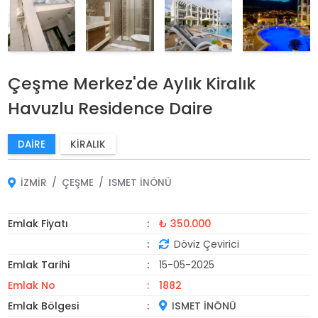
Çeşme Merkez'de Aylık Kiralık
Havuzlu Residence Daire
DAIRE
KIRALIK
İZMIR
ÇEŞME
ISMET İNÖNÜ
Emlak Fiyatı
₺ 350.000
Döviz Çevirici
Emlak Tarihi
15-05-2025
Emlak No
1882
Emlak Bölgesi
ISMET İNÖNÜ