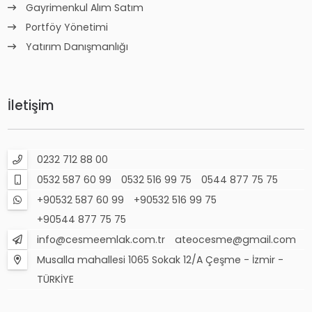
Gayrimenkul Alım Satım
Portföy Yönetimi
Yatırım Danışmanlığı
İletişim
0232 712 88 00
0532 587 60 99
0532 516 99 75
0544 877 75 75
+90532 587 60 99
+90532 516 99 75
+90544 877 75 75
info@cesmeemlak.com.tr
ateocesme@gmail.com
Musalla mahallesi 1065 Sokak 12/A Çeşme - İzmir -
TÜRKİYE