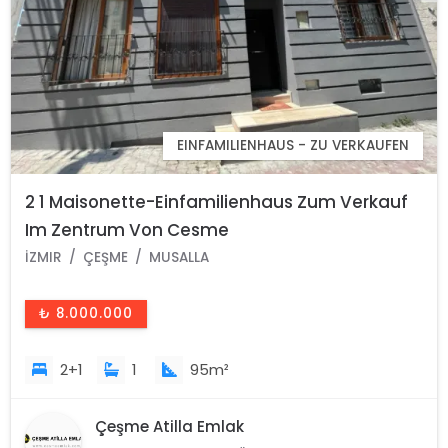
EINFAMILIENHAUS - ZU VERKAUFEN
2 1 Maisonette-Einfamilienhaus Zum Verkauf
Im Zentrum Von Cesme
İZMIR
ÇEŞME
MUSALLA
₺ 8.000.000
2+1
1
95m²
Çeşme Atilla Emlak