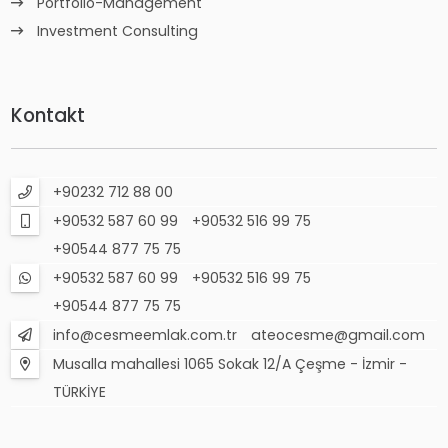
Portfolio-Management
Investment Consulting
Kontakt
+90232 712 88 00
+90532 587 60 99
+90532 516 99 75
+90544 877 75 75
+90532 587 60 99
+90532 516 99 75
+90544 877 75 75
info@cesmeemlak.com.tr
ateocesme@gmail.com
Musalla mahallesi 1065 Sokak 12/A Çeşme - İzmir -
TÜRKİYE