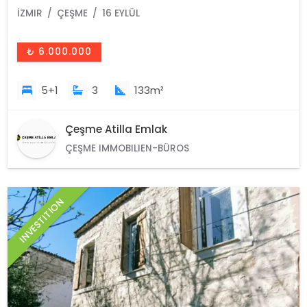
İZMIR
ÇEŞME
16 EYLÜL
₺ 6.000.000
5+1
3
133m²
Çeşme Atilla Emlak
ÇEŞME IMMOBILIEN-BÜROS
INVESTITION