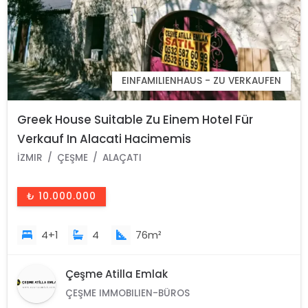
EINFAMILIENHAUS - ZU VERKAUFEN
Greek House Suitable Zu Einem Hotel Für
Verkauf In Alacati Hacimemis
İZMIR
ÇEŞME
ALAÇATI
₺ 10.000.000
4+1
4
76m²
Çeşme Atilla Emlak
ÇEŞME IMMOBILIEN-BÜROS